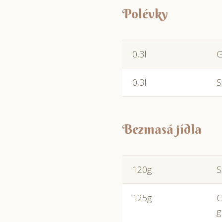
Polévky
0,3l
G
0,3l
S
Bezmasá jídla
120g
S
125g
G
g