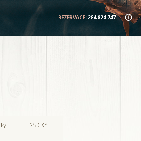
REZERVACE:
284 824 747
lky
250 Kč