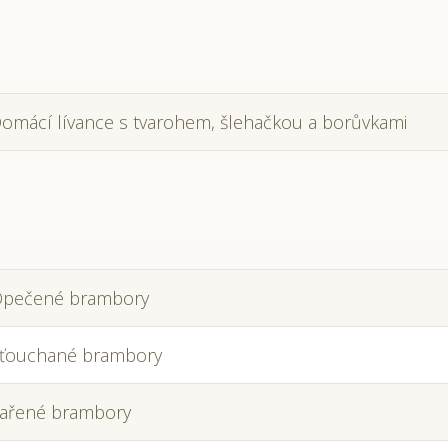
omácí lívance s tvarohem, šlehačkou a borůvkami
pečené brambory
ťouchané brambory
ařené brambory