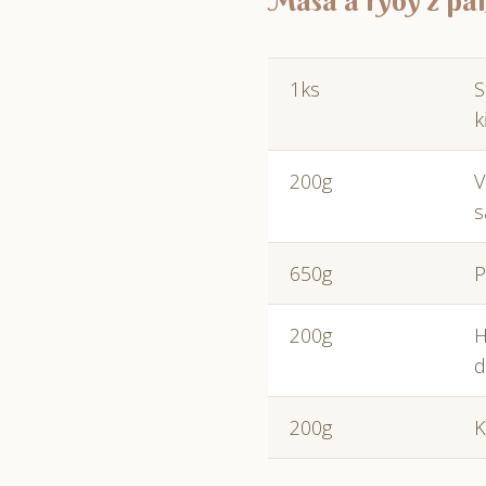
Masa a ryby z pán
1ks
S
k
200g
V
s
650g
P
200g
H
d
200g
K