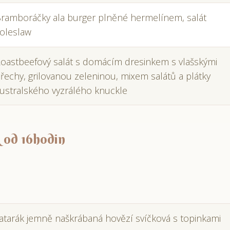
ramboráčky ala burger plněné hermelínem, salát
oleslaw
oastbeefový salát s domácím dresinkem s vlašskými
řechy, grilovanou zeleninou, mixem salátů a plátky
ustralského vyzrálého knuckle
ek od 16hodin
atarák jemně naškrábaná hovězí svíčková s topinkami