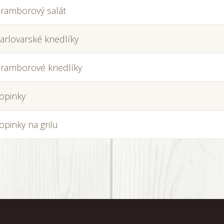
ramborový salát
arlovarské knedlíky
ramborové knedlíky
opinky
opinky na grilu