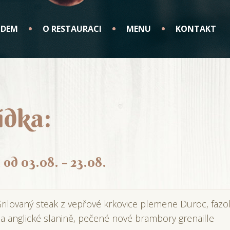
ODEM
O RESTAURACI
MENU
KONTAKT
ídka:
 od 03.08. – 23.08.
rilovaný steak z vepřové krkovice plemene Duroc, fazo
a anglické slanině, pečené nové brambory grenaille