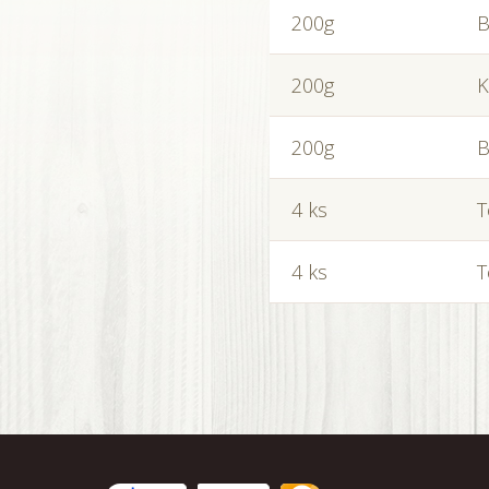
200g
B
200g
K
200g
B
4 ks
T
4 ks
T