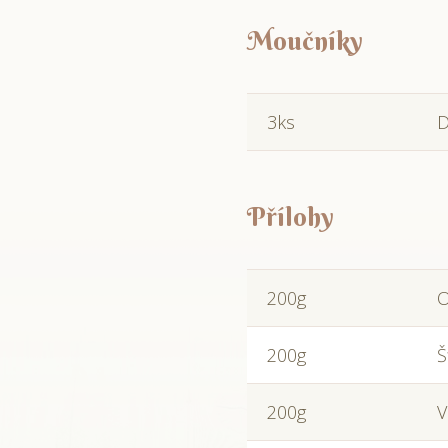
Moučníky
3ks
D
Přílohy
200g
O
200g
Š
200g
V