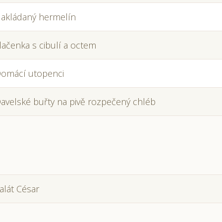
akládaný hermelín
lačenka s cibulí a octem
omácí utopenci
avelské buřty na pivě rozpečený chléb
alát César