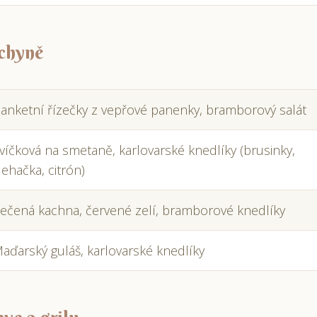
uchyně
anketní řízečky z vepřové panenky, bramborový salát
víčková na smetaně, karlovarské knedlíky (brusinky,
lehačka, citrón)
ečená kachna, červené zelí, bramborové knedlíky
aďarský guláš, karlovarské knedlíky