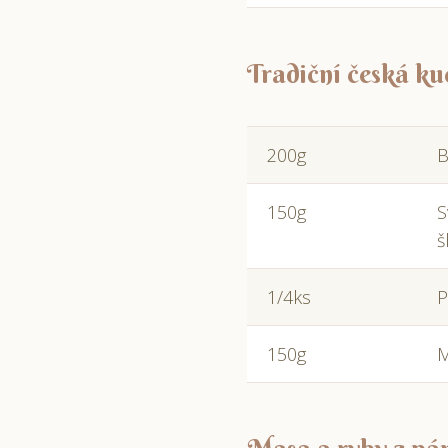
Tradiční česká k
200g
B
150g
S
š
1/4ks
P
150g
M