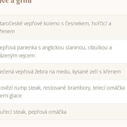
ve a grilu
taročeské vepřové koleno s česnekem, hořčicí a
řenem
epřová panenka s anglickou slaninou, cibulkou a
ázeným vejcem
ečená vepřová žebra na medu, kysané zelí s křenem
ovězí rump steak, restované brambory, telecí omáčka
emi glace
uřecí steak, pepřová omáčka