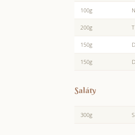
100g
N
200g
T
150g
D
150g
D
Saláty
300g
S