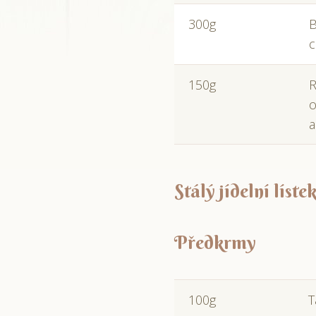
300g
B
c
150g
R
o
a
Stálý jídelní líst
Předkrmy
100g
T