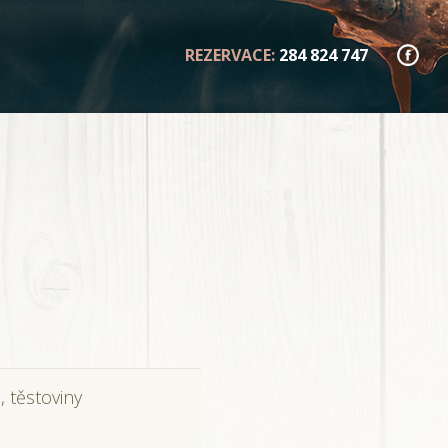
REZERVACE:
284 824 747
, těstoviny