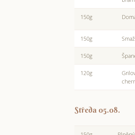
150g
Domá
150g
Smaže
150g
Španě
120g
Grilo
cherr
Středa 05.08.
150g
Plněný