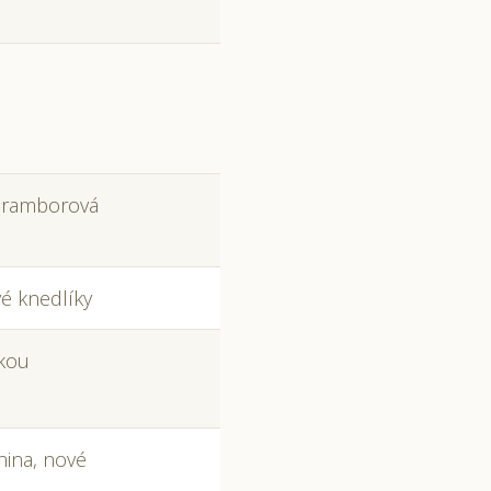
 bramborová
é knedlíky
ckou
nina, nové