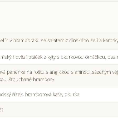
lín v bramboráku se salátem z čínského zelí a karotk
mský hovězí ptáček z kýty s okurkovou omáčkou, basm
vá panenka na roštu s anglickou slaninou, sázeným ve
kou, šťouchané brambory
dský řízek, bramborová kaše, okurka
át