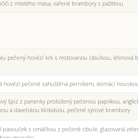
čiči z mletého masa, vařené brambory s pažitkou
lu pečený hovězí krk s restovanou cibulkou, křenová
ká hovězí pečeně zahuštěná perníkem, domácí houskov
vý špíz z panenky proložený pečenou paprikou, angli
nou a davelskou klobásou, pečené sýrové brambory
í pavouček s omáčkou z pečené cibule, glazovaná zele
ory grenaille