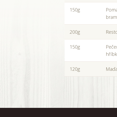
150g
Poma
bram
200g
Resto
150g
Peče
hříb
120g
Maďa