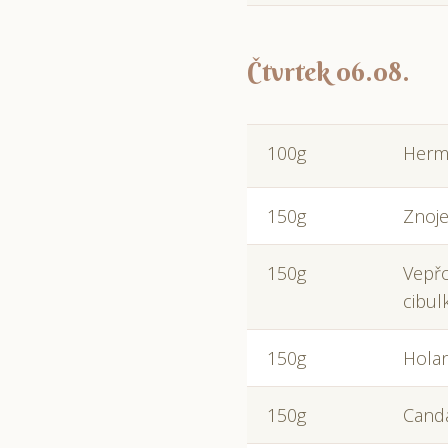
Čtvrtek 06.08.
100g
Herme
150g
Znoje
150g
Vepřo
cibul
150g
Holan
150g
Cand