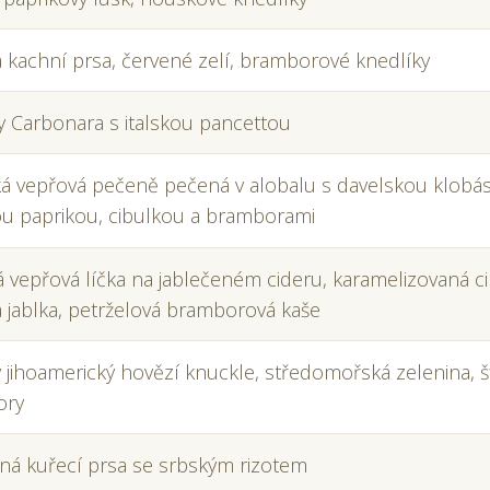
 kachní prsa, červené zelí, bramborové knedlíky
y Carbonara s italskou pancettou
ká vepřová pečeně pečená v alobalu s davelskou klobá
ou paprikou, cibulkou a bramborami
 vepřová líčka na jablečeném cideru, karamelizovaná ci
 jablka, petrželová bramborová kaše
 jihoamerický hovězí knuckle, středomořská zelenina, 
ory
aná kuřecí prsa se srbským rizotem