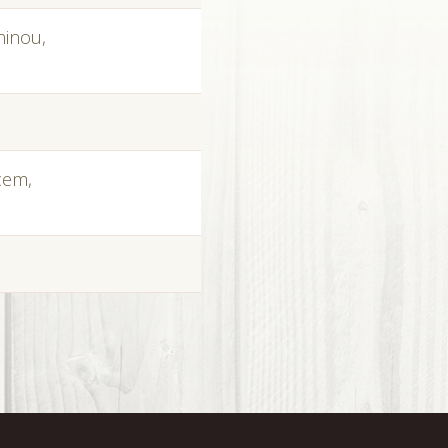
ninou,
cem,