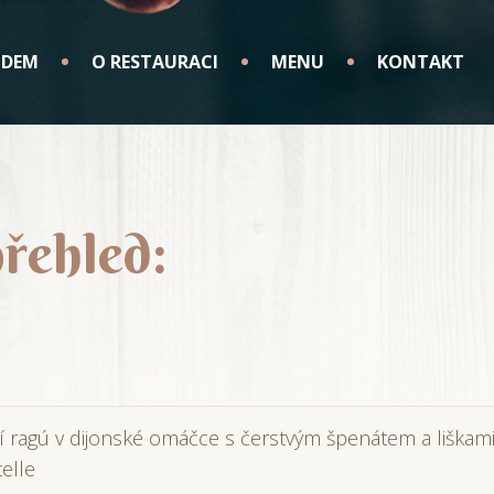
ODEM
O RESTAURACI
MENU
KONTAKT
řehled:
čí ragú v dijonské omáčce s čerstvým špenátem a liškami
telle