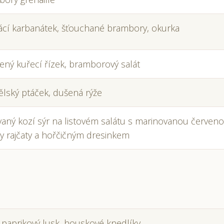
cí karbanátek, šťouchané brambory, okurka
ný kuřecí řízek, bramborový salát
lský ptáček, dušená rýže
vaný kozí sýr na listovém salátu s marinovanou červen
y rajčaty a hořčičným dresinkem
 paprikový lusk, houskové knedlíky