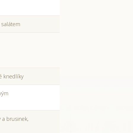
 salátem
 knedlíky
tvým
 a brusinek,