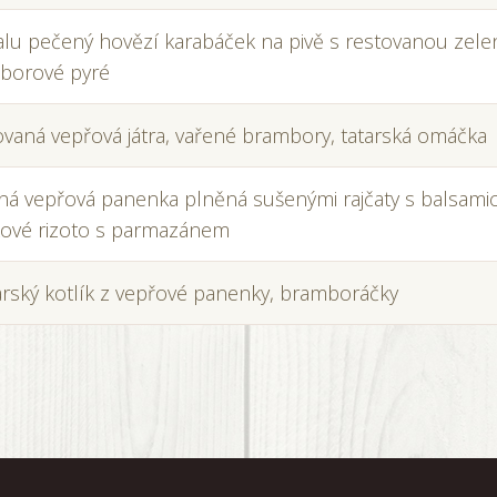
lu pečený hovězí karabáček na pivě s restovanou zele
borové pyré
vaná vepřová játra, vařené brambory, tatarská omáčka
ná vepřová panenka plněná sušenými rajčaty s balsami
kové rizoto s parmazánem
rský kotlík z vepřové panenky, bramboráčky