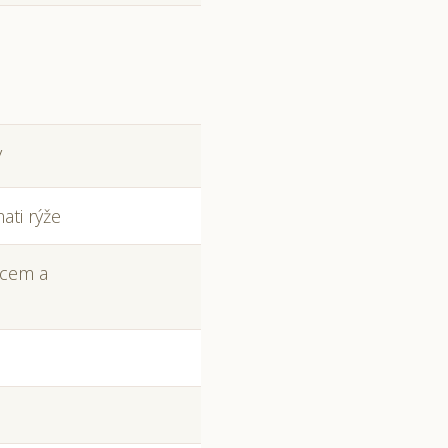
y
ati rýže
jcem a