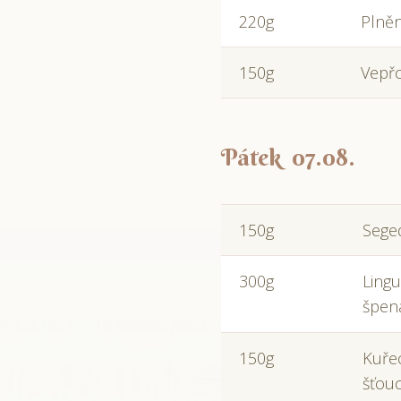
220g
Plněn
150g
Vepřo
Pátek 07.08.
150g
Sege
300g
Lingu
špen
150g
Kuřec
šťou