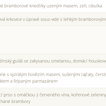
é bramborové knedlíky uzeným masem, zelí, cibulka
vá krkovice v úpravě sous-vide s lehkým bramborovým
dínský guláš se zakysanou smetanou, domácí houskové
ine s vyzrálým hovězím masem, sušenými rajčaty, čers
átem a štípaným parmazánem
í prso s omáčkou z červeného vína, kořenové zeleniny
chané brambory