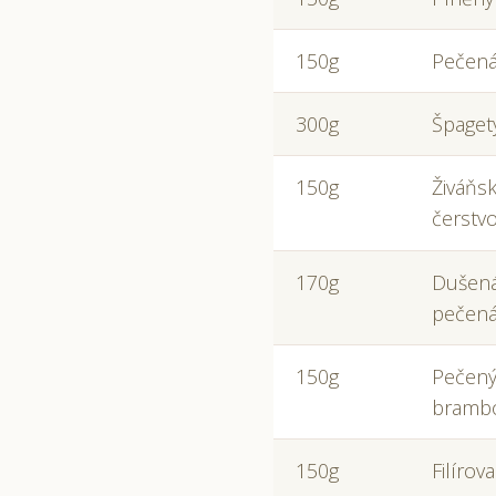
150g
Pečená
300g
Špaget
150g
Živáňs
čerstv
170g
Dušená
pečená
150g
Pečený
bramb
150g
Filírov