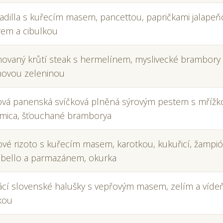
dilla s kuřecím masem, pancettou, papričkami jalapeň
em a cibulkou
novaný krůtí steak s hermelínem, myslivecké brambory
novou zeleninou
vá panenská svíčková plněná sýrovým pestem s mřížk
mica, šťouchané bramborya
vé rizoto s kuřecím masem, karotkou, kukuřicí, žampi
bello a parmazánem, okurka
í slovenské halušky s vepřovým masem, zelím a víde
kou