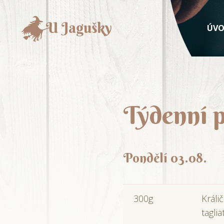
ÚV
Týdenní p
Pondělí 03.08.
300g
Králi
taglia