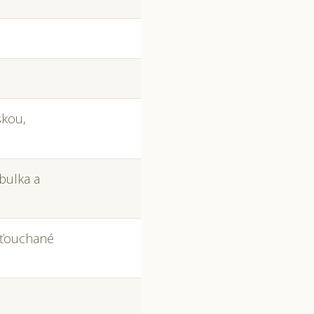
skou,
bulka a
šťouchané