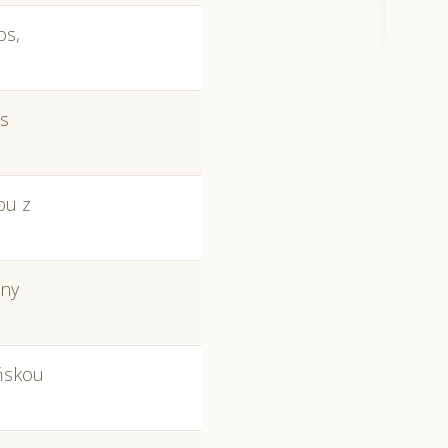
os,
 s
ou z
óny
ňskou