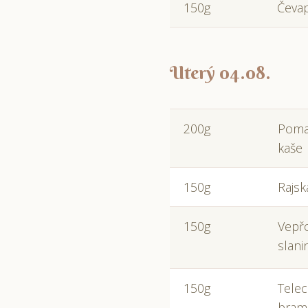
150g
Čevap
Uterý 04.08.
200g
Poma
kaše
150g
Rajs
150g
Vepřo
slani
150g
Telec
bramb