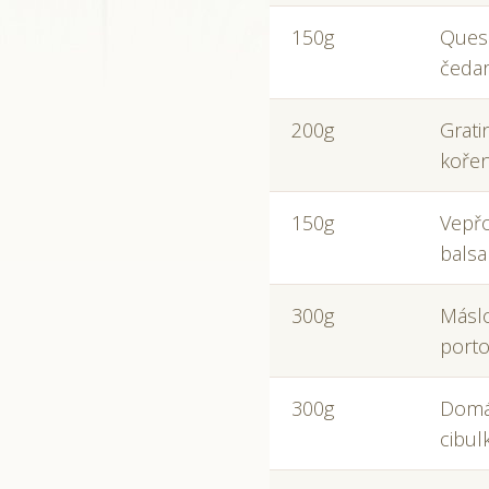
150g
Quesa
čedar
200g
Grati
koře
150g
Vepřo
balsa
300g
Máslo
porto
300g
Domác
cibul